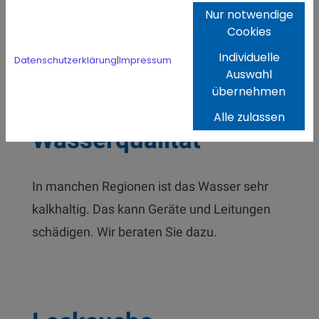
Nur notwendige
Wir reparieren Dächer, Dachrinnen und
Cookies
Rohre. So vermeiden Sie Wasserschäden.
Individuelle
Datenschutzerklärung
|
Impressum
Auswahl
übernehmen
Alle zulassen
Wasserqualität
In manchen Regionen ist das Wasser sehr
kalkhaltig. Das kann Geräte und Leitungen
schädigen. Wir beraten Sie dazu.