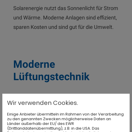
Solarenergie nutzt das Sonnenlicht für Strom
und Wärme. Moderne Anlagen sind effizient,
sparen Kosten und sind gut für die Umwelt.
Moderne
Lüftungstechnik
Wärmeverluste kosten Geld. Mit neuer
Wir verwenden Cookies.
Lüftungstechnik sparen Sie Energie – zu
Einige Anbieter übermitteln im Rahmen von der Verarbeitung
Hause und im Betrieb.
zu den genannten Zwecken möglicherweise Daten an
Länder außerhalb der EU/ des EWR
(Drittlanddatenübermittlung), z.B. in die USA. Das