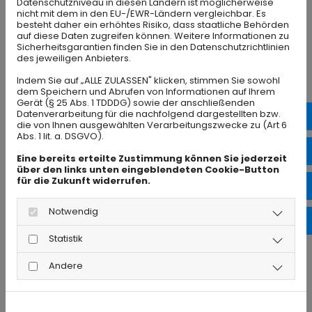
Datenschutzniveau in diesen Ländern ist möglicherweise
nicht mit dem in den EU-/EWR-Ländern vergleichbar. Es
besteht daher ein erhöhtes Risiko, dass staatliche Behörden
auf diese Daten zugreifen können. Weitere Informationen zu
Bäder nach Wunsch
Sicherheitsgarantien finden Sie in den Datenschutzrichtlinien
des jeweiligen Anbieters.
Indem Sie auf „ALLE ZULASSEN" klicken, stimmen Sie sowohl
dem Speichern und Abrufen von Informationen auf Ihrem
Ihr Bad soll schön und praktisch sein. Wir
Gerät (§ 25 Abs. 1 TDDDG) sowie der anschließenden
Datenverarbeitung für die nachfolgend dargestellten bzw.
bauen es so, wie Sie es sich wünschen – ob
24h
die von Ihnen ausgewählten Verarbeitungszwecke zu (Art 6
Abs. 1 lit. a. DSGVO).
Wellness, Luxus, schlicht oder barrierefrei.
inf
Eine bereits erteilte Zustimmung können Sie jederzeit
Alte Fliesen oder Sanitäranlagen tauschen
über den links unten eingeblendeten Cookie-Button
für die Zukunft widerrufen.
wir aus und machen Ihr Bad zu einer
Fol
Wohlfühloase.
Notwendig
Fol
Statistik
Andere
Klempnerei